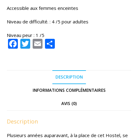
Accessible aux femmes enceintes
Niveau de difficulté. : 4 /5 pour adultes
Niveau peur : 1 /5
F
T
E
P
ac
w
m
ar
e
itt
ai
ta
b
er
l
g
DESCRIPTION
o
er
o
INFORMATIONS COMPLÉMENTAIRES
k
AVIS (0)
Description
Plusieurs années auparavant, à la place de cet Hostel, se